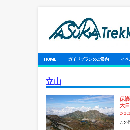
HOME
ガイドプランのご案内
イベ
立山
保護
大日
20
この