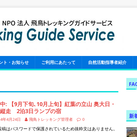
ント・お知らせ
ご利用にあたって
自然活動指導者紹介
FA
中: 【9月下旬､10月上旬】紅葉の立山 奥大日・
縦走 2泊3日ランプの宿
新
24年4月24日
飛鳥トレッキング管理者
0
投稿はパスワードで保護されているため抜粋文はありません。