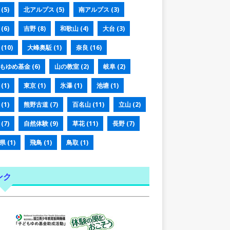
(5)
北アルプス
(5)
南アルプス
(3)
(6)
吉野
(8)
和歌山
(4)
大台
(3)
(10)
大峰奥駈
(1)
奈良
(16)
もゆめ基金
(6)
山の教室
(2)
岐阜
(2)
(1)
東京
(1)
氷瀑
(1)
池塘
(1)
(1)
熊野古道
(7)
百名山
(11)
立山
(2)
(7)
自然体験
(9)
草花
(11)
長野
(7)
県
(1)
飛鳥
(1)
鳥取
(1)
ンク