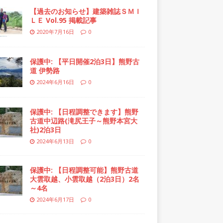
【過去のお知らせ】建築雑誌ＳＭＩ
ＬＥ Vol.95 掲載記事
2020年7月16日
0
保護中: 【平日開催2泊3日】熊野古
道 伊勢路
2024年6月16日
0
保護中: 【日程調整できます】熊野
古道中辺路(滝尻王子～熊野本宮大
社)2泊3日
2024年6月13日
0
保護中: 【日程調整可能】熊野古道
大雲取越、小雲取越（2泊3日）2名
～4名
2024年6月17日
0