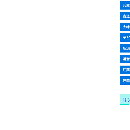
兵庫
古道
大峰
子ど
新潟
滋賀
紅葉
静岡
リ