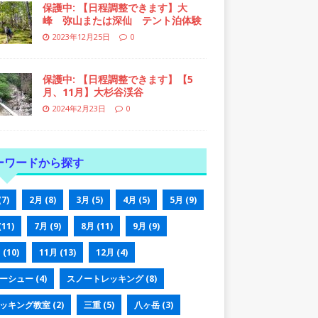
保護中: 【日程調整できます】大
峰 弥山または深仙 テント泊体験
2023年12月25日
0
保護中: 【日程調整できます】【5
月、11月】大杉谷渓谷
2024年2月23日
0
ーワードから探す
(7)
2月
(8)
3月
(5)
4月
(5)
5月
(9)
(11)
7月
(9)
8月
(11)
9月
(9)
月
(10)
11月
(13)
12月
(4)
ーシュー
(4)
スノートレッキング
(8)
ッキング教室
(2)
三重
(5)
八ヶ岳
(3)