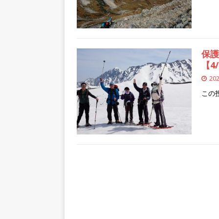
保護
【4
20
この