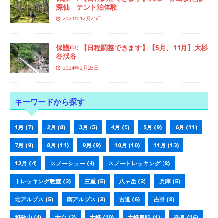
深仙 テント泊体験
2023年12月25日
保護中: 【日程調整できます】【5月、11月】大杉
谷渓谷
2024年2月23日
キーワードから探す
1月
(7)
2月
(8)
3月
(5)
4月
(5)
5月
(9)
6月
(11)
7月
(9)
8月
(11)
9月
(9)
10月
(10)
11月
(13)
12月
(4)
スノーシュー
(4)
スノートレッキング
(8)
トレッキング教室
(2)
三重
(5)
八ヶ岳
(3)
兵庫
(5)
北アルプス
(5)
南アルプス
(3)
古道
(6)
吉野
(8)
和歌山
(4)
大台
(3)
大峰
(10)
大峰奥駈
(1)
奈良
(16)