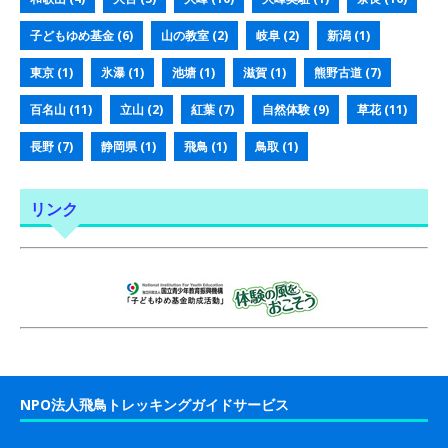
子どもゆめ基金
(6)
山の教室
(2)
岐阜
(2)
新潟
(1)
東京
(1)
氷瀑
(1)
池塘
(1)
滋賀
(1)
熊野古道
(7)
百名山
(11)
立山
(2)
紅葉
(7)
自然体験
(9)
草花
(11)
長野
(7)
静岡県
(1)
飛鳥
(1)
鳥取
(1)
リンク
NPO法人飛鳥トレッキングガイドサービス