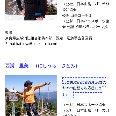
（公社）日本山岳・ｽﾎﾟｰﾂｸﾗｲ
ﾐﾝｸﾞ協会
公認 山岳コーチ１
（公財）日本パラスポーツ協
会 公認 初級パラスポーツ指
導員
奈良県広域消防組合消防本部 認定 応急手当普及員
E-mail:katsuya@asuka-trek.com
西浦 里美 （にしうら さとみ）
ご夫婦や女性グループの
方々の山登りを応援しま
す。
（公財）日本スポーツ協会
（公社）日本山岳・ｽﾎﾟｰﾂｸﾗｲ
ﾐﾝｸﾞ協会