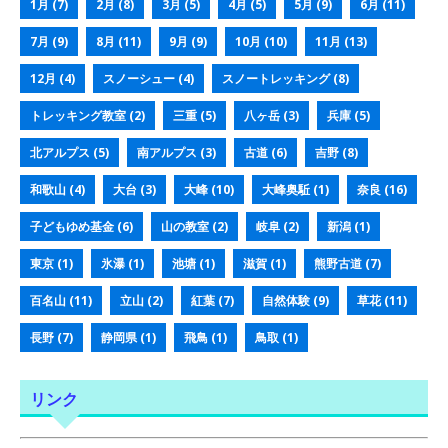
1月
(7)
2月
(8)
3月
(5)
4月
(5)
5月
(9)
6月
(11)
7月
(9)
8月
(11)
9月
(9)
10月
(10)
11月
(13)
12月
(4)
スノーシュー
(4)
スノートレッキング
(8)
トレッキング教室
(2)
三重
(5)
八ヶ岳
(3)
兵庫
(5)
北アルプス
(5)
南アルプス
(3)
古道
(6)
吉野
(8)
和歌山
(4)
大台
(3)
大峰
(10)
大峰奥駈
(1)
奈良
(16)
子どもゆめ基金
(6)
山の教室
(2)
岐阜
(2)
新潟
(1)
東京
(1)
氷瀑
(1)
池塘
(1)
滋賀
(1)
熊野古道
(7)
百名山
(11)
立山
(2)
紅葉
(7)
自然体験
(9)
草花
(11)
長野
(7)
静岡県
(1)
飛鳥
(1)
鳥取
(1)
リンク