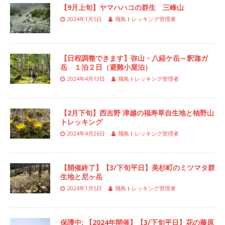
【9月上旬】ヤマハハコの群生 三峰山
2024年1月5日
飛鳥トレッキング管理者
【日程調整できます】弥山・八経ケ岳～釈迦ガ
岳 １泊２日（避難小屋泊）
2024年4月13日
飛鳥トレッキング管理者
【2月下旬】西吉野 津越の福寿草自生地と柚野山
トレッキング
2024年4月26日
飛鳥トレッキング管理者
【開催終了】【3/下旬平日】美杉町のミツマタ群
生地と尼ヶ岳
2024年1月5日
飛鳥トレッキング管理者
保護中: 【2024年開催】【3/下旬平日】花の藤原