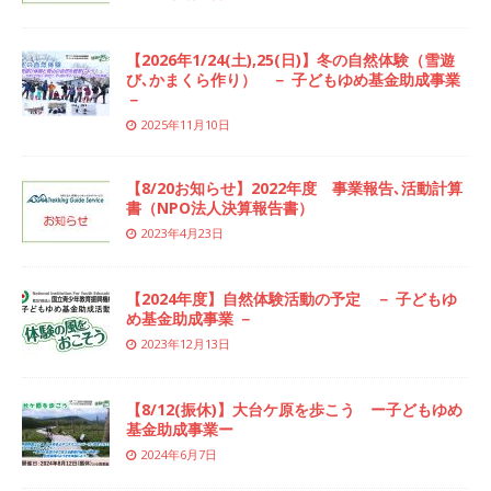
【2026年1/24(土),25(日)】冬の自然体験（雪遊
び､かまくら作り） － 子どもゆめ基金助成事業
－
2025年11月10日
【8/20お知らせ】2022年度 事業報告､活動計算
書（NPO法人決算報告書）
2023年4月23日
【2024年度】自然体験活動の予定 － 子どもゆ
め基金助成事業 －
2023年12月13日
【8/12(振休)】大台ケ原を歩こう ー子どもゆめ
基金助成事業ー
2024年6月7日