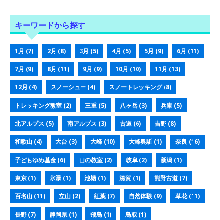
キーワードから探す
1月
(7)
2月
(8)
3月
(5)
4月
(5)
5月
(9)
6月
(11)
7月
(9)
8月
(11)
9月
(9)
10月
(10)
11月
(13)
12月
(4)
スノーシュー
(4)
スノートレッキング
(8)
トレッキング教室
(2)
三重
(5)
八ヶ岳
(3)
兵庫
(5)
北アルプス
(5)
南アルプス
(3)
古道
(6)
吉野
(8)
和歌山
(4)
大台
(3)
大峰
(10)
大峰奥駈
(1)
奈良
(16)
子どもゆめ基金
(6)
山の教室
(2)
岐阜
(2)
新潟
(1)
東京
(1)
氷瀑
(1)
池塘
(1)
滋賀
(1)
熊野古道
(7)
百名山
(11)
立山
(2)
紅葉
(7)
自然体験
(9)
草花
(11)
長野
(7)
静岡県
(1)
飛鳥
(1)
鳥取
(1)