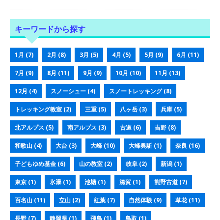
キーワードから探す
1月
(7)
2月
(8)
3月
(5)
4月
(5)
5月
(9)
6月
(11)
7月
(9)
8月
(11)
9月
(9)
10月
(10)
11月
(13)
12月
(4)
スノーシュー
(4)
スノートレッキング
(8)
トレッキング教室
(2)
三重
(5)
八ヶ岳
(3)
兵庫
(5)
北アルプス
(5)
南アルプス
(3)
古道
(6)
吉野
(8)
和歌山
(4)
大台
(3)
大峰
(10)
大峰奥駈
(1)
奈良
(16)
子どもゆめ基金
(6)
山の教室
(2)
岐阜
(2)
新潟
(1)
東京
(1)
氷瀑
(1)
池塘
(1)
滋賀
(1)
熊野古道
(7)
百名山
(11)
立山
(2)
紅葉
(7)
自然体験
(9)
草花
(11)
長野
(7)
静岡県
(1)
飛鳥
(1)
鳥取
(1)