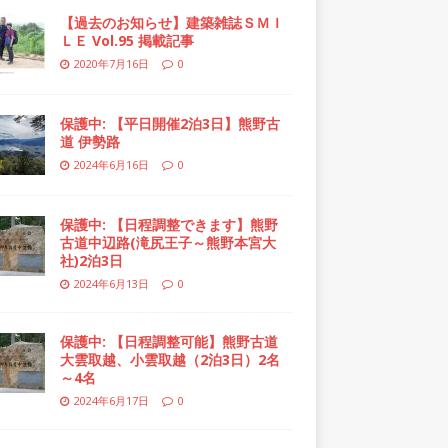
【過去のお知らせ】建築雑誌ＳＭＩ
ＬＥ Vol.95 掲載記事
2020年7月16日
0
保護中: 【平日開催2泊3日】熊野古
道 伊勢路
2024年6月16日
0
保護中: 【日程調整できます】熊野
古道中辺路(滝尻王子～熊野本宮大
社)2泊3日
2024年6月13日
0
保護中: 【日程調整可能】熊野古道
大雲取越、小雲取越（2泊3日）2名
～4名
2024年6月17日
0