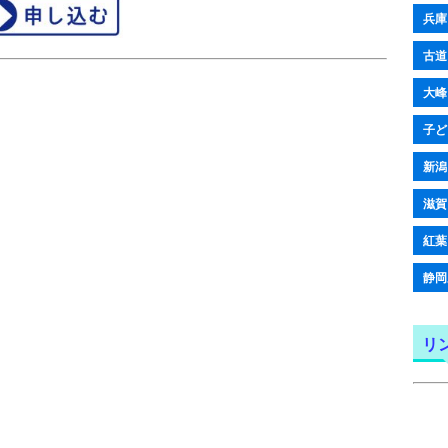
兵庫
古道
大峰
子ど
新潟
滋賀
紅葉
静岡
リ