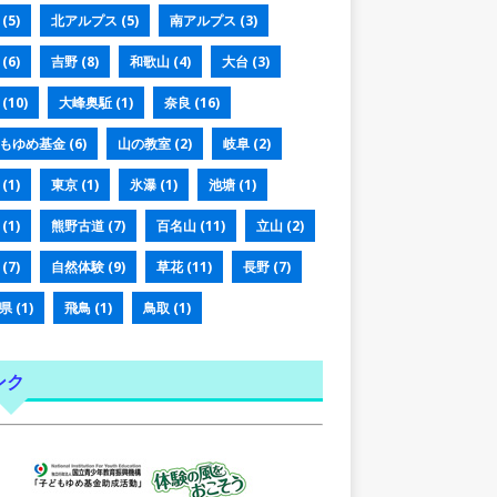
(5)
北アルプス
(5)
南アルプス
(3)
(6)
吉野
(8)
和歌山
(4)
大台
(3)
(10)
大峰奥駈
(1)
奈良
(16)
もゆめ基金
(6)
山の教室
(2)
岐阜
(2)
(1)
東京
(1)
氷瀑
(1)
池塘
(1)
(1)
熊野古道
(7)
百名山
(11)
立山
(2)
(7)
自然体験
(9)
草花
(11)
長野
(7)
県
(1)
飛鳥
(1)
鳥取
(1)
ンク