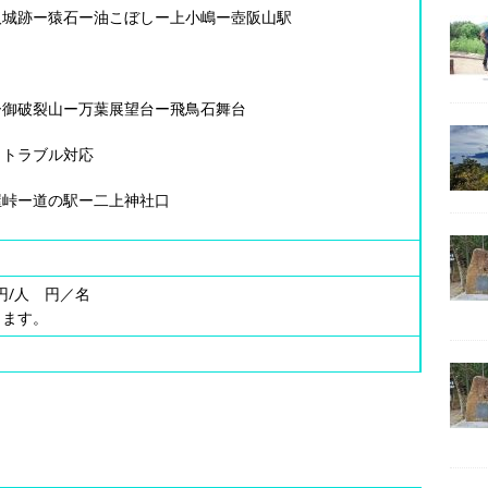
取城跡ー猿石ー油こぼしー上小嶋ー壺阪山駅
ー御破裂山ー万葉展望台ー飛鳥石舞台
、トラブル対応
屋峠ー道の駅ー二上神社口
0円/人 円／名
ります。