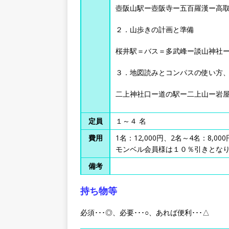
壺阪山駅ー壺阪寺ー五百羅漢ー高
２．山歩きの計画と準備
桜井駅＝バス＝多武峰ー談山神社
３．地図読みとコンパスの使い方
二上神社口ー道の駅ー二上山ー岩
定員
１～４ 名
費用
1名：12,000円、2名～4名：8,00
モンベル会員様は１０％引きとな
備考
持ち物等
必須･･･◎、必要･･･○、あれば便利･･･△