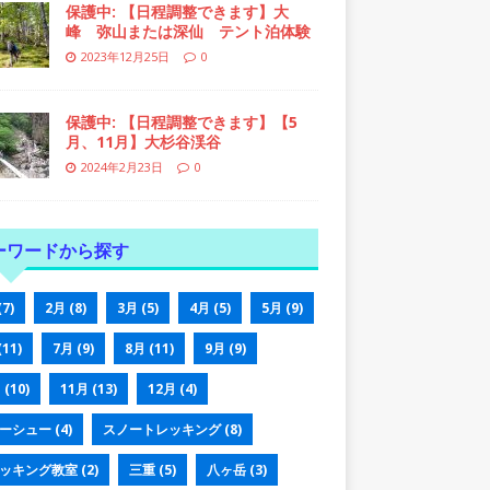
保護中: 【日程調整できます】大
峰 弥山または深仙 テント泊体験
2023年12月25日
0
保護中: 【日程調整できます】【5
月、11月】大杉谷渓谷
2024年2月23日
0
ーワードから探す
(7)
2月
(8)
3月
(5)
4月
(5)
5月
(9)
(11)
7月
(9)
8月
(11)
9月
(9)
月
(10)
11月
(13)
12月
(4)
ーシュー
(4)
スノートレッキング
(8)
ッキング教室
(2)
三重
(5)
八ヶ岳
(3)