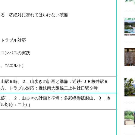
てる ③絶対に忘れてはいけない装備
、トラブル対応
とコンパスの実践
い、ツエルト）
山駅９時、２．山歩きの計画と準備：近鉄･ＪＲ桜井駅９
い方、トラブル対応：近鉄南大阪線二上神社口駅９時
城跡）、２．山歩きの計画と準備：多武峰御破裂山、３．地
ブル対応：二上山