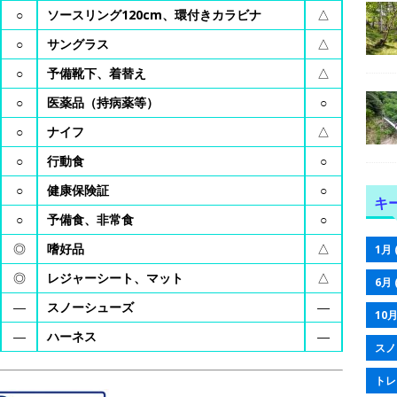
○
ソースリング120cm、環付きカラビナ
△
○
サングラス
△
○
予備靴下、着替え
△
○
医薬品（持病薬等）
○
○
ナイフ
△
○
行動食
○
○
健康保険証
○
キ
○
予備食、非常食
○
◎
嗜好品
△
1月
◎
レジャーシート、マット
△
6月
―
スノーシューズ
―
10
―
ハーネス
―
スノ
トレ