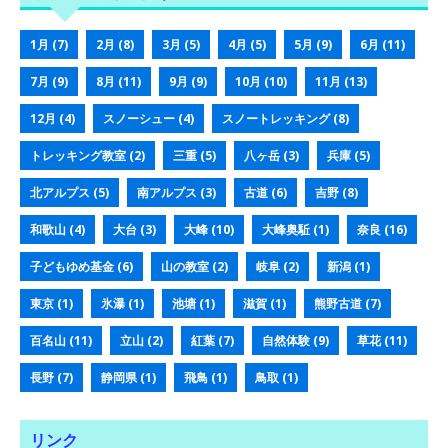
1月
(7)
2月
(8)
3月
(5)
4月
(5)
5月
(9)
6月
(11)
7月
(9)
8月
(11)
9月
(9)
10月
(10)
11月
(13)
12月
(4)
スノーシュー
(4)
スノートレッキング
(8)
トレッキング教室
(2)
三重
(5)
八ヶ岳
(3)
兵庫
(5)
北アルプス
(5)
南アルプス
(3)
古道
(6)
吉野
(8)
和歌山
(4)
大台
(3)
大峰
(10)
大峰奥駈
(1)
奈良
(16)
子どもゆめ基金
(6)
山の教室
(2)
岐阜
(2)
新潟
(1)
東京
(1)
氷瀑
(1)
池塘
(1)
滋賀
(1)
熊野古道
(7)
百名山
(11)
立山
(2)
紅葉
(7)
自然体験
(9)
草花
(11)
長野
(7)
静岡県
(1)
飛鳥
(1)
鳥取
(1)
リンク