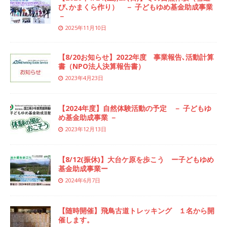
び､かまくら作り） － 子どもゆめ基金助成事業
－
2025年11月10日
【8/20お知らせ】2022年度 事業報告､活動計算
書（NPO法人決算報告書）
2023年4月23日
【2024年度】自然体験活動の予定 － 子どもゆ
め基金助成事業 －
2023年12月13日
【8/12(振休)】大台ケ原を歩こう ー子どもゆめ
基金助成事業ー
2024年6月7日
【随時開催】飛鳥古道トレッキング １名から開
催します。